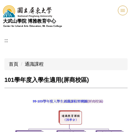
跳
到
主
大武山學院 博雅教育中心
要
Center for Liberal Arts Education, Mt. Dawu College
內
容
:::
區
首頁
通識課程
101學年度入學生適用(屏商校區)